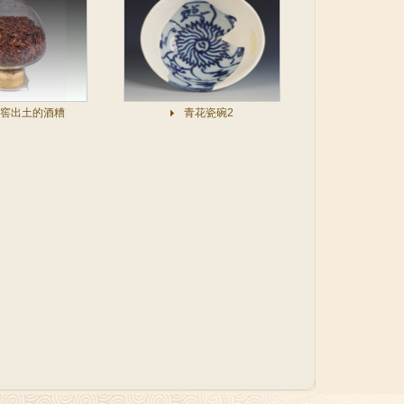
窖出土的酒糟
青花瓷碗2