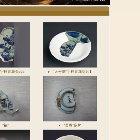
”字样青花瓷片2
“天号陈”字样青花瓷片1
“福”
“美春”瓷片