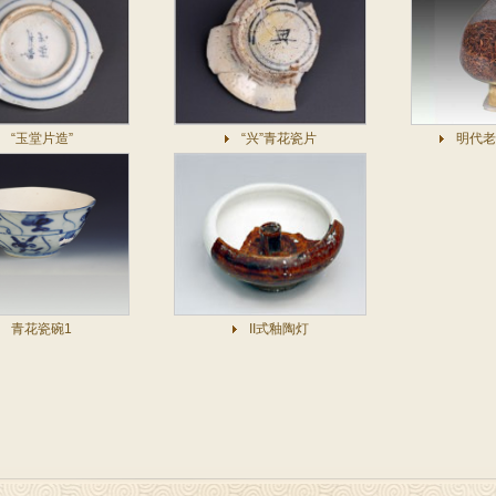
“玉堂片造”
“兴”青花瓷片
明代老
青花瓷碗1
II式釉陶灯