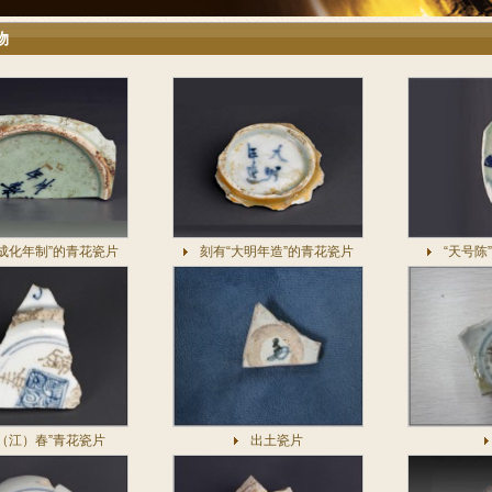
物
成化年制”的青花瓷片
刻有“大明年造”的青花瓷片
“天号陈
锦（江）春”青花瓷片
出土瓷片