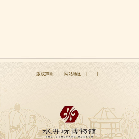
版权声明
|
网站地图
|
|