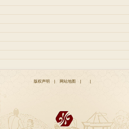
！
版权声明
|
网站地图
|
|
上一页
1
2