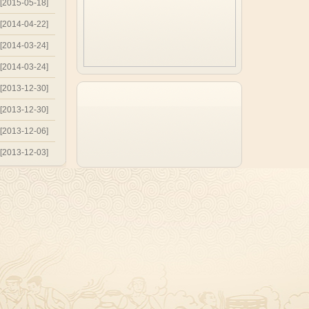
[2015-05-18]
[2014-04-22]
[2014-03-24]
[2014-03-24]
[2013-12-30]
[2013-12-30]
[2013-12-06]
[2013-12-03]
[2013-09-25]
[2013-09-25]
[2013-09-25]
[2013-08-14]
[2013-07-17]