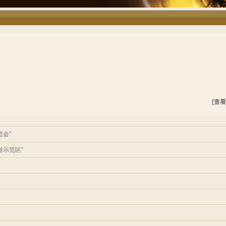
[查
会”
游示范区”